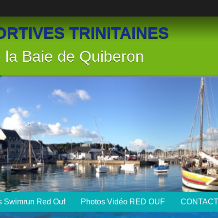
RTIVES TRINITAINES
la Baie de Quiberon
ts Swimrun Red Ouf
Photos Vidéo RED OUF
CONTAC