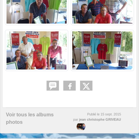
Voir tous les albums
Publié le
15 sept. 2015
par
jean christophe GRIVEAU
photos