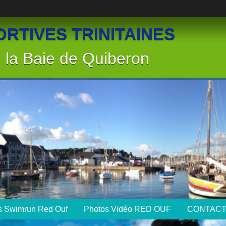
RTIVES TRINITAINES
la Baie de Quiberon
ts Swimrun Red Ouf
Photos Vidéo RED OUF
CONTAC