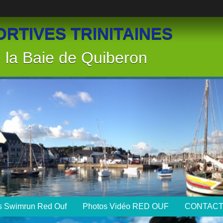
RTIVES TRINITAINES
la Baie de Quiberon
ts Swimrun Red Ouf
Photos Vidéo RED OUF
CONTAC